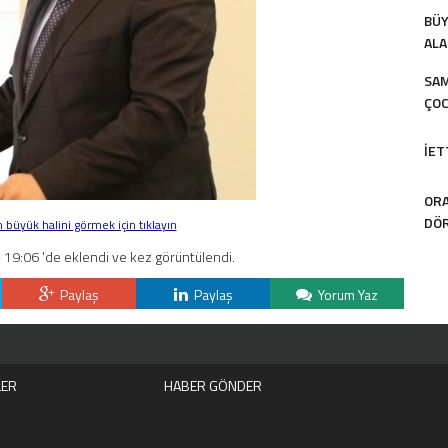
BÜY
ALA
SAM
ÇOC
İET
ORA
DÖR
büyük halini görmek için tıklayın
 19:06 'de eklendi ve kez görüntülendi.
Paylaş
Paylaş
Yorum Yaz
LER
HABER GÖNDER