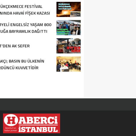
ÜKÇEKMECE FESTIVAL
NINDA HAVAI FIŞEK KAZASI
YELI ENGELSIZ YAŞAM 800
UĞA BAYRAMLIK DAĞITTI
T’DEN AK SEFER
KÇI; BASIN BU ÜLKENIN
DÜNCÜ KUVVETIDIR