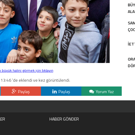
BÜY
ALA
SAM
ÇOC
İET
ORA
DÖR
büyük halini görmek için tıklayın
13:46 'de eklendi ve kez görüntülendi.
Paylaş
Paylaş
Yorum Yaz
LER
HABER GÖNDER