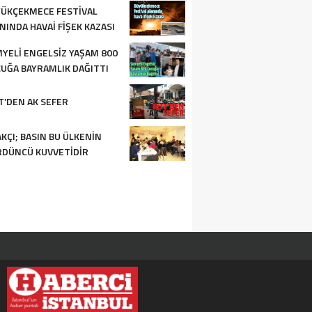
ÜKÇEKMECE FESTIVAL
NINDA HAVAI FIŞEK KAZASI
YELI ENGELSIZ YAŞAM 800
UĞA BAYRAMLIK DAĞITTI
T’DEN AK SEFER
KÇI; BASIN BU ÜLKENIN
DÜNCÜ KUVVETIDIR