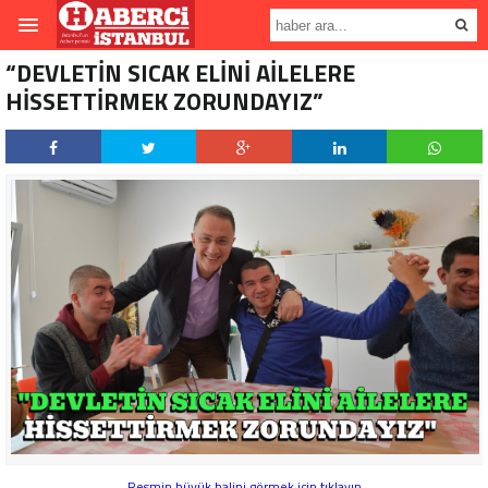
“DEVLETİN SICAK ELİNİ AİLELERE
HİSSETTİRMEK ZORUNDAYIZ”
Resmin büyük halini görmek için tıklayın