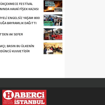
ÜKÇEKMECE FESTIVAL
NINDA HAVAI FIŞEK KAZASI
YELI ENGELSIZ YAŞAM 800
UĞA BAYRAMLIK DAĞITTI
T’DEN AK SEFER
KÇI; BASIN BU ÜLKENIN
DÜNCÜ KUVVETIDIR