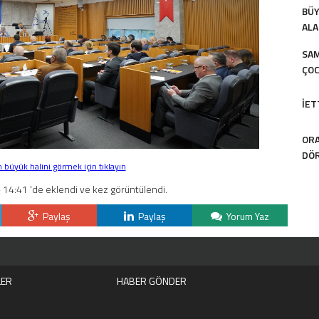
BÜY
ALA
SAM
ÇOC
İET
ORA
DÖR
büyük halini görmek için tıklayın
 14:41 'de eklendi ve kez görüntülendi.
Paylaş
Paylaş
Yorum Yaz
LER
HABER GÖNDER