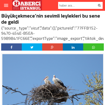
Büyükçekmece’nin sevimli leylekleri bu sene
de geldi
{“source_type”:”vicut”,”data”:{},”pictureId”:”77FFB152-
9470-454E-B5EA-
59B9B41FC66E”,”exportType”:”image_export”,”tiktok_deve