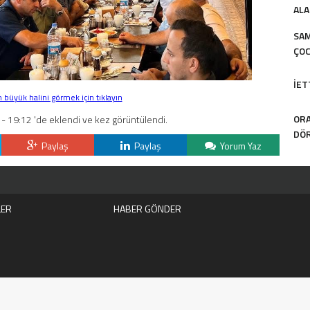
ALA
SAM
ÇOC
İET
büyük halini görmek için tıklayın
ORA
- 19:12 'de eklendi ve kez görüntülendi.
DÖR
Paylaş
Paylaş
Yorum Yaz
LER
HABER GÖNDER