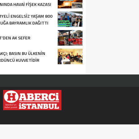
NINDA HAVAI FIŞEK KAZASI
YELI ENGELSIZ YAŞAM 800
UĞA BAYRAMLIK DAĞITTI
T’DEN AK SEFER
KÇI; BASIN BU ÜLKENIN
DÜNCÜ KUVVETIDIR