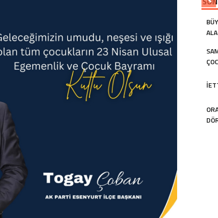
SON
BÜY
ALA
SAM
ÇOC
İET
ORA
DÖR