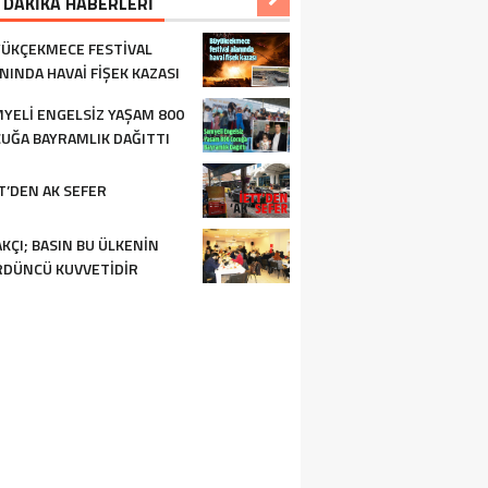
 DAKİKA HABERLERİ
ÜKÇEKMECE FESTIVAL
NINDA HAVAI FIŞEK KAZASI
YELI ENGELSIZ YAŞAM 800
UĞA BAYRAMLIK DAĞITTI
T’DEN AK SEFER
KÇI; BASIN BU ÜLKENIN
DÜNCÜ KUVVETIDIR