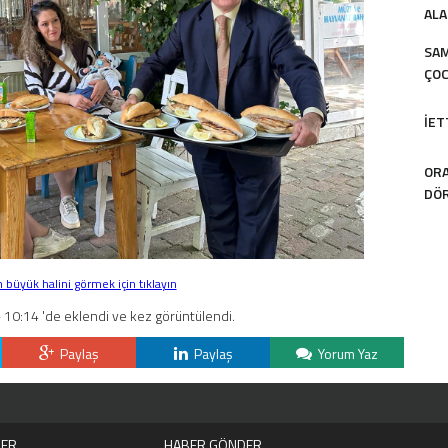
ALA
SAM
ÇOC
İET
ORA
DÖR
büyük halini görmek için tıklayın
 10:14 'de eklendi ve kez görüntülendi.
Paylaş
Paylaş
Yorum Yaz
LER
HABER GÖNDER