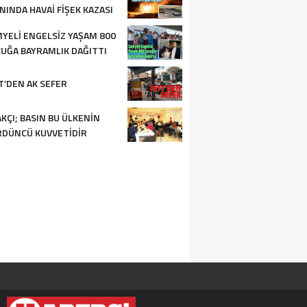
NINDA HAVAI FIŞEK KAZASI
YELI ENGELSIZ YAŞAM 800
UĞA BAYRAMLIK DAĞITTI
T’DEN AK SEFER
KÇI; BASIN BU ÜLKENIN
DÜNCÜ KUVVETIDIR