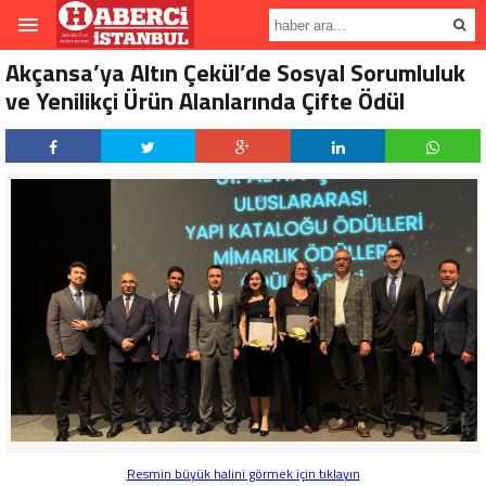
Akçansa’ya Altın Çekül’de Sosyal Sorumluluk
ve Yenilikçi Ürün Alanlarında Çifte Ödül
Resmin büyük halini görmek için tıklayın