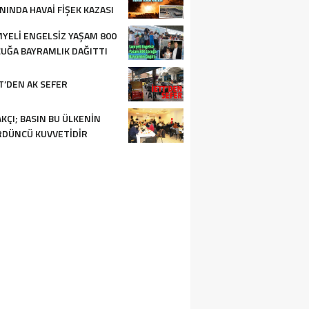
NINDA HAVAI FIŞEK KAZASI
YELI ENGELSIZ YAŞAM 800
UĞA BAYRAMLIK DAĞITTI
T’DEN AK SEFER
KÇI; BASIN BU ÜLKENIN
DÜNCÜ KUVVETIDIR