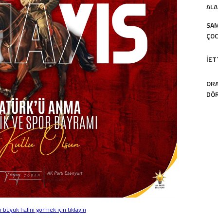
ALA
SAM
ÇOC
İET
ORA
DÖR
büyük halini görmek için tıklayın